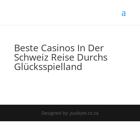
Beste Casinos In Der
Schweiz Reise Durchs
Glücksspielland
Designed by: Jusibyte.co.za