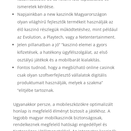
ismeretek kérdése.
Napjainkban a new kaszinók Magyarországon
olyan világhírű fejlesztők termékeit használják az
élő kaszinó részlegük működtetéshez, mint például
az Evolution, a Playtech, vagy a Netentertainment.
Jelen pillanatban a jó” “kaszinó elemei a gyors
kifizetések, a hatékony ügyfélszolgálat, az első
osztályú játékok és a mobilbarát kialakítás.
Fontos tudnod, hogy a megbízható online casinok
csak olyan szoftverfejlesztő vállalatok digitális
produktumait használják, melyek a szakma”
“elitjébe tartoznak.
Ugyanakkor persze, a mobileszközökre optimalizált
honlap is megfelelő élményt biztosít a játékhoz. A
legjobb magyar mobilkaszinók biztonságosak,
rendelkeznek megfelelő hatósági engedéllyel és