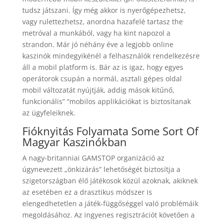
tudsz játszani. Így még akkor is nyerőgépezhetsz,
vagy rulettezhetsz, anordna hazafelé tartasz the
metróval a munkából, vagy ha kint napozol a
strandon. Már jó néhány éve a legjobb online
kaszinók mindegyikénél a felhasználók rendelkezésre
áll a mobil platform is. Bár az is igaz, hogy egyes
operátorok csupán a normál, asztali gépes oldal
mobil változatát nyújtják, addig mások kitűnő,
funkcionális” “mobilos applikációkat is biztosítanak
az ügyfeleiknek.
Fióknyitás Folyamata Some Sort Of
Magyar Kaszinókban
A nagy-britanniai GAMSTOP organizáció az
úgynevezett „önkizárás” lehetőségét biztosítja a
szigetországban élő játékosok közül azoknak, akiknek
az esetében ez a drasztikus módszer is
elengedhetetlen a játék-függőséggel való problémáik
megoldásához. Az ingyenes regisztrációt követően a