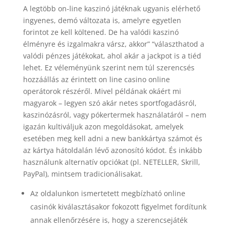
A legtöbb on-line kaszinó játéknak ugyanis elérhető
ingyenes, demó változata is, amelyre egyetlen
forintot ze kell költened. De ha valódi kaszinó
élményre és izgalmakra vársz, akkor” “választhatod a
valódi pénzes játékokat, ahol akár a jackpot is a tiéd
lehet. Ez véleményünk szerint nem túl szerencsés
hozzáállás az érintett on line casino online
operátorok részéről. Mivel példának okáért mi
magyarok – legyen szó akár netes sportfogadásról,
kaszinózásról, vagy pókertermek használatáról – nem
igazán kultiváljuk azon megoldásokat, amelyek
esetében meg kell adni a new bankkártya számot és
az kártya hátoldalán lévő azonosító kódot. És inkább
használunk alternatív opciókat (pl. NETELLER, Skrill,
PayPal), mintsem tradicionálisakat.
Az oldalunkon ismertetett megbízható online
casinók kiválasztásakor fokozott figyelmet fordítunk
annak ellenőrzésére is, hogy a szerencsejáték