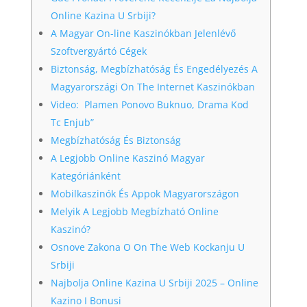
Online Kazina U Srbiji?
A Magyar On-line Kaszinókban Jelenlévő
Szoftvergyártó Cégek
Biztonság, Megbízhatóság És Engedélyezés A
Magyarországi On The Internet Kaszinókban
Video: Plamen Ponovo Buknuo, Drama Kod
Tc Enjub”
Megbízhatóság És Biztonság
A Legjobb Online Kaszinó Magyar
Kategóriánként
Mobilkaszinók És Appok Magyarországon
Melyik A Legjobb Megbízható Online
Kaszinó?
Osnove Zakona O On The Web Kockanju U
Srbiji
Najbolja Online Kazina U Srbiji 2025 – Online
Kazino I Bonusi