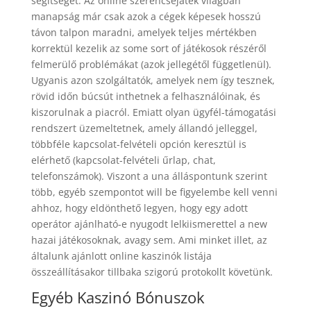
segítséget. Az online szerencsejáték világban
manapság már csak azok a cégek képesek hosszú
távon talpon maradni, amelyek teljes mértékben
korrektül kezelik az some sort of játékosok részéről
felmerülő problémákat (azok jellegétől függetlenül).
Ugyanis azon szolgáltatók, amelyek nem így tesznek,
rövid időn búcsút inthetnek a felhasználóinak, és
kiszorulnak a piacról. Emiatt olyan ügyfél-támogatási
rendszert üzemeltetnek, amely állandó jelleggel,
többféle kapcsolat-felvételi opción keresztül is
elérhető (kapcsolat-felvételi űrlap, chat,
telefonszámok). Viszont a una álláspontunk szerint
több, egyéb szempontot will be figyelembe kell venni
ahhoz, hogy eldönthető legyen, hogy egy adott
operátor ajánlható-e nyugodt lelkiismerettel a new
hazai játékosoknak, avagy sem. Ami minket illet, az
általunk ajánlott online kaszinók listája
összeállításakor tillbaka szigorú protokollt követünk.
Egyéb Kaszinó Bónuszok