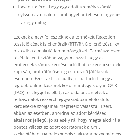
Ugyanis elérni, hogy egy adott személy számlát
nyisson az oldalon – ami ugyebár teljesen ingyenes
– az egy dolog.
Ezeknek a new fejlesztőknek a termékeit független
tesztelő cégek is ellenőrzik (RTP/RNG ellenőrzés), így
biztosítva a makulátlan minőségüket. Természetesen
tökéletesen tisztában vagyunk azzal, hogy az
embernek számos kérdése adódhat a szerencsejáték
kapcsán, ami különösen igaz a kezdő játékosok
esetében. Ezért azt is usually jó, ha tudod, hogy a
legjobb online kaszinók közül mindegyik olyan GYIK
(FAQ) részleggel is ellátja az oldalait, amelyek a
felhasználók részéről leggyakrabban előforduló
kérdésekre szolgálnak megfelelő válasszal. Ezért,
abban az esetben, anordna az adott kérdésed
általános jellegű, jó az esély rá, hogy megtalálod rá a
pontos választ az adott operátornak a GYIK
szekciójában. Ha belegondolsz, akkor a hagyományos