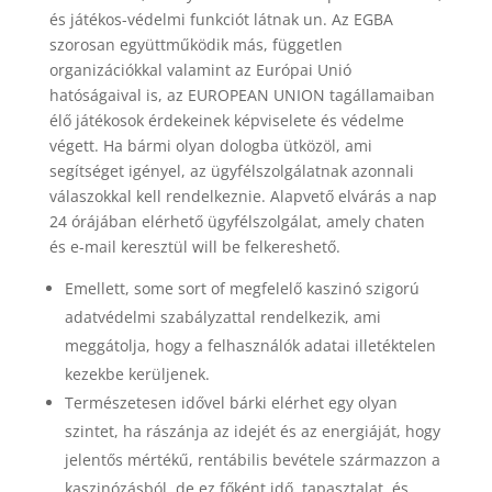
és játékos-védelmi funkciót látnak un. Az EGBA
szorosan együttműködik más, független
organizációkkal valamint az Európai Unió
hatóságaival is, az EUROPEAN UNION tagállamaiban
élő játékosok érdekeinek képviselete és védelme
végett. Ha bármi olyan dologba ütközöl, ami
segítséget igényel, az ügyfélszolgálatnak azonnali
válaszokkal kell rendelkeznie. Alapvető elvárás a nap
24 órájában elérhető ügyfélszolgálat, amely chaten
és e-mail keresztül will be felkereshető.
Emellett, some sort of megfelelő kaszinó szigorú
adatvédelmi szabályzattal rendelkezik, ami
meggátolja, hogy a felhasználók adatai illetéktelen
kezekbe kerüljenek.
Természetesen idővel bárki elérhet egy olyan
szintet, ha rászánja az idejét és az energiáját, hogy
jelentős mértékű, rentábilis bevétele származzon a
kaszinózásból, de ez főként idő, tapasztalat, és