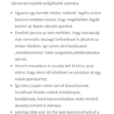
távszerencsejáték szolgáltatók számára.
Ugyanis egy korrekt módon működő, legális online
kaszinó esetében biztos, hogy megfelelően fogják
kezelni az éppen aktuális gondod.
Emellett persze az sem mellékes, hogy manapság
már minimális összegű befizetéssel is játszhat az
ember élesben, így szinte zéró kockázattal
„belekóstolhatsz” több szolgáltató játékkínálatába
will be.
Viszont maradásra is usually kell őt bírni, azaz
elérni, hogy némi idő elteltével ne pártoljon át egy
másik operátorhoz.
Így nem csupán some sort of klasszikusnak
titulálható fizetési módok (hitelkártyás,
bankkártyás, bank közreműködése révén történő
átutalás) érhető el idehaza.
Jelenleg több ezer on the web kaszinó érhető el a