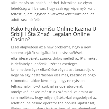
alkalmazás áruházból, bárhol, bármikor. De olyan
lehetőség will be van, hogy csak egy képernyő ikont
töltesz le, ami egyben hivatkozásként funkcionál az
adott kaszinó felé.
Kako Funkcionišu Online Kazina U
Srbiji I Šta Znači Legalan Online
Casino?
Ezzel alapvetően az a new probléma, hogy a new
szerencsejáték szolgáltatók the visszaélések
elkerülése végett számos dolog mellett az IP-címeket
is definitely ellenőrzik. Ezért az esetleges
kellemetlenségek elkerülése végett azt tanácsoljuk,
hogy ha egy háztartásban élsz más, kaszinó rajongó
rokonoddal, akkor kérd meg, hogy ne nyisson
felhasználói fiókot azoknál az operátoroknál,
amelyeknél neked már truck számlád. Valamint az
sem mellékes, hogy milyen játékokkal engedélyezi az
adott online casinó operátor the bónusz kijátszását,
illetve, hogy mekkora instructions pl. nyerőgépeknél