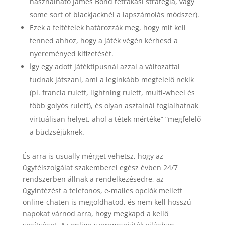
használható James Bond tétrakási stratégia, vagy
some sort of blackjacknél a lapszámolás módszer).
Ezek a feltételek határozzák meg, hogy mit kell
tenned ahhoz, hogy a játék végén kérhesd a
nyereményed kifizetését.
Így egy adott játéktípusnál azzal a változattal
tudnak játszani, ami a leginkább megfelelő nekik
(pl. francia rulett, lightning rulett, multi-wheel és
több golyós rulett), és olyan asztalnál foglalhatnak
virtuálisan helyet, ahol a tétek mértéke” “megfelelő
a büdzséjüknek.
És arra is usually mérget vehetsz, hogy az
ügyfélszolgálat szakemberei egész évben 24/7
rendszerben állnak a rendelkezésedre, az
ügyintézést a telefonos, e-mailes opciók mellett
online-chaten is megoldhatod, és nem kell hosszú
napokat várnod arra, hogy megkapd a kellő