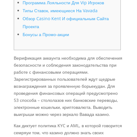
Программа Лояльности Для Vip Игроков
Типы Ставок, имеющиеся На Vavada
Обзор Casino Kent И официальным Сайта
Проекта
Бонусы а Промо-акции
Верификация аккаунта необходима для обеспечения
безопасности и соблюдения законодательства при
работе с финансовыми операциями.
Зарегистрированных пользователей ждут щедрые
вознаграждения за проявленную борьекудан. Для
проведения финансовых операций предусмотрено
53 способа – стололазов них банковские переводы,
электронные кошельки, криптовалюта. Выводить
выигрыши можно через зеркало Вавада казино.
Как диктует политика KYC и AML, в которой говорится
семряуи том, что казино должно знать своих