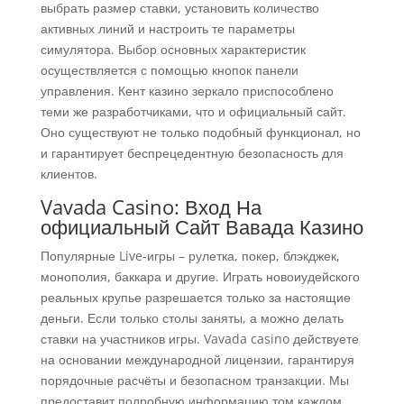
выбрать размер ставки, установить количество
активных линий и настроить те параметры
симулятора. Выбор основных характеристик
осуществляется с помощью кнопок панели
управления. Кент казино зеркало приспособлено
теми же разработчиками, что и официальный сайт.
Оно существуют не только подобный функционал, но
и гарантирует беспрецедентную безопасность для
клиентов.
Vavada Casino: Вход На
официальный Сайт Вавада Казино
Популярные Live-игры – рулетка, покер, блэкджек,
монополия, баккара и другие. Играть новоиудейского
реальных крупье разрешается только за настоящие
деньги. Если только столы заняты, а можно делать
ставки на участников игры. Vavada casino действуете
на основании международной лицензии, гарантируя
порядочные расчёты и безопасном транзакции. Мы
предоставит подробную информацию том каждом