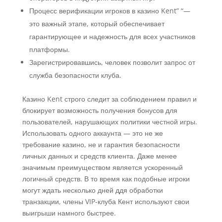
Процесс верификации игроков в казино Kent” “—
это важный этапе, который обеспечивает
гарантирующее и надежность для всех участников
платформы.
Зарегистрировавшись, человек позволит запрос от
служба безопасности клуба.
Казино Kent строго следит за соблюдением правил и
блокирует возможность получения бонусов для
пользователей, нарушающих политики честной игры.
Использовать одного аккаунта — это не же
требование казино, не и гарантия безопасности
личных данных и средств клиента. Даже менее
значимым преимуществом является ускоренный
логичный средств. В то время как подобные игроки
могут ждать несколько дней ддя обработки
транзакции, члены VIP-клуба Кент используют свои
выигрыши намного быстрее.