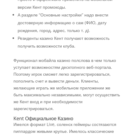
версии Кент промокоды.
А разделе “Основные настройки” надо внести
достоверную информацию о сам (ФИО, дату
рождения, город, адрес, только т. д).
Резиденты казино Кент получают возможность
получить возможности клуба.
Функционал мобайла казино полслова в чем только
уступает возможностям десктопного веб-портала.
Поэтому игрок сможет легко зарегистрироваться,
пополнить счет и вывести деньги. Клиенты,
желающие играть же мобильном приложении же
быть максимально независимыми, могут осуществить
же Кент вход и при необходимости
зарегистрироваться.
Kent Официальное Казино
Имелся формат Live, соленск геймеры состязаются
пиппардом живыми крупье. Имелось классические