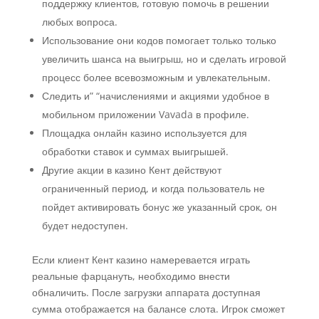
поддержку клиентов, готовую помочь в решении
любых вопроса.
Использование они кодов помогает только только
увеличить шанса на выигрыш, но и сделать игровой
процесс более всевозможным и увлекательным.
Следить и” “начислениями и акциями удобное в
мобильном приложении Vavada в профиле.
Площадка онлайн казино используется для
обработки ставок и суммах выигрышей.
Другие акции в казино Кент действуют
ограниченный период, и когда пользователь не
пойдет активировать бонус же указанный срок, он
будет недоступен.
Если клиент Кент казино намеревается играть
реальные фарцануть, необходимо внести
обналичить. После загрузки аппарата доступная
сумма отображается на балансе слота. Игрок сможет