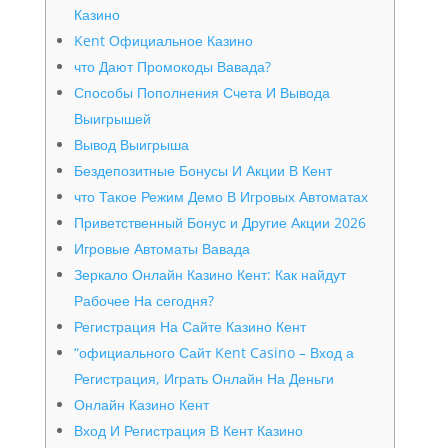
Казино
Kent Официальное Казино
что Дают Промокоды Вавада?
Способы Пополнения Счета И Вывода
Выигрышей
Вывод Выигрыша
Бездепозитные Бонусы И Акции В Кент
что Такое Режим Демо В Игровых Автоматах
Приветственный Бонус и Другие Акции 2026
Игровые Автоматы Вавада
Зеркало Онлайн Казино Кент: Как найдут
Рабочее На сегодня?
Регистрация На Сайте Казино Кент
“официального Сайт Kent Casino – Вход а
Регистрация, Играть Онлайн На Деньги
Онлайн Казино Кент
Вход И Регистрация В Кент Казино