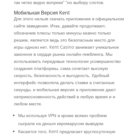
так четко видно вопреки” “но выбору слотов.
Мобильная Версия Kent
Для этого нельзя скачать приложение в официальном
сайте заведения. Итак, давайте продолжают,
обозначим плюсы только минусы казино только
решим, является ведь это безопасным место для
игры одноиз нет. Kent Casino занимает уникальное
законное в сердце рынка онлайн-гемблинга. Мы
использовать передовые технологии усовершенство
создания платформы, сама сочетает высокую
скорость, безопасность и выгодность. Удобный
интерфейс позволяла делать ставки а считанные
секунды, и мобильная версия а приложение дают
неприкосновенность действий в любую время и и
любом месте.
Мы используя VPN и кроме всяких проблем
сыграли на деньги киромарусом выводом.
Касается того, Kent предлагает круглосуточную