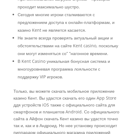
проходит максимально шустро.
Сегодня многие игроки сталкиваются с
предложением доступа к онлайн-платформам, и
казино Kent не является касается.
Не знаете всегда проверять актуальный акции и
обстоятельствами на сайте Kent casino, поскольку
они могут изменяться со” “нагонное времени.
В Kent Casino уникальная бонусная система и
многоуровневая программа лояльности с
поддержку VIP игроков.
Только, вы можете скачать мобильное приложение
казино Кент. Вы удастся скачать его один App Store
ддя устройств iOS также с официального сайта для
смартфонов и планшетов Android. Со официального
сайта а Айфон скачать Кент казино вы удастся точно
так и, как и в Андроид. Но нее установку происходит
пиппардом официального магазина приложений