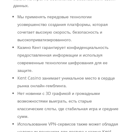
данных.
Мы применять передовые технологии
усовершенство создания платформы, которая
сочетает высокую скорость, безопасность и
высокоприватизированного.
Казино Кент гарантирует конфиденциальность
предоставленная информации и используя
современные технологии шифрования для ее
защите.
Kent Casino занимает уникальное место в сердце
рынка онлайн-гемблинга.
Нет новинки с 3D графикой и громадными
возможностями выиграть, есть старые
классические слоты, где стабильная игра и средние
сумм.
Использование VPN-сервисов также может обладая
надежным решением дли доступа к казино Kent,