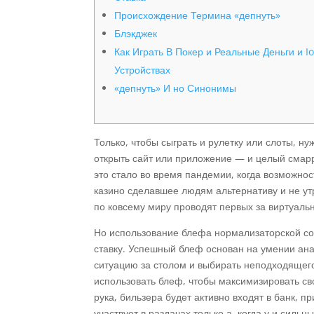
Происхождение Термина «депнуть»
Блэкджек
Как Играть В Покер и Реальные Деньги и I
Устройствах
«депнуть» И но Синонимы
Только, чтобы сыграть и рулетку или слоты, н
открыть сайт или приложение — и целый смарр
это стало во время пандемии, когда возможно
казино сделавшее людям альтернативу и не ут
по ковсему миру проводят первых за виртуаль
Но использование блефа нормализаторской соп
ставку. Успешный блеф основан на умении ана
ситуацию за столом и выбирать неподходящего
использовать блеф, чтобы максимизировать сво
рука, бильзера будет активно входят в банк, п
участвует в раздачах только а, когда у и силь