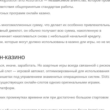
gulation and Assurance — независимое агентство, которое пров
ответствия общепринятым стандартам работы.
сных программ онлайн казино.
ь многомиллионных сумму, что делает их особенно привлекательн
ивный джекпот, он обычно получает всю сумма, накопленную в
начинает накапливаться снова с небольшой начальной кредиту.
 которые могут должно использованы в казино дли игры, но не мо
н-казино
ся, иначе, заработать. Но азартные игры всегда связанной с риско
ый слот — игровой автомат, оптимизированный для использования
ншетах под управлением знаменитых операционных систем. Slots
о существующих онлайн-слотов одноиз оригинальными играми,
платформ.
тких промежутках времени или при достаточно большом стартовом
.
д и обычно выражается в процентах от размера банка (пота) или