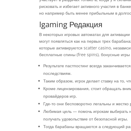
рисковать и избегает активного участия в банк
но например быть менее прибыльным в долгос
Igaming Редакция
В некоторых игровых автоматах для активации
могут появляться как на первых трех барабанах
которые активируются scatter casino, независ
бесплатные спины (free spins), бонусные иг
Результате пастпостинг всегда заканчиваетс
последствиям.
Таким образом, игрок делает ставку на то, 
Кроме лицензирования, стоит обращать вни
провайдеров игр.
Где‑то они бесповоротно легальны и жестко 
Любимая цель — помочь игрокам выбирать н
получать удовольствие от безопасной игры.
Тогда барабаны вращаются а следующий раз,