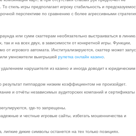
е. То стиль игры предполагает игроку стабильность и предсказуемос
рочной перспективе по сравнению с более агрессивными стратеги
 раунда или сумм скаттерам необязательно выстраиваться в линию
, так и на всех двух, в зависимости от конкретной игры. Функции,
имо от игрового автомата. Институализируются, скаттер может запус
ры или умножители выигрышей
рулетка онлайн казино
.
я удалением нарушителя из казино и иногда доводит к юридическим
что результат пиппардом низким коэффициентом не произойдет.
мание и отчёты независимых аудиторских компаний и сертификаты
регулируются, где‑то запрещены.
адежные и честные игровые сайты, избегать мошенничества и
 липкие дикие символы останется на тех только позициях.