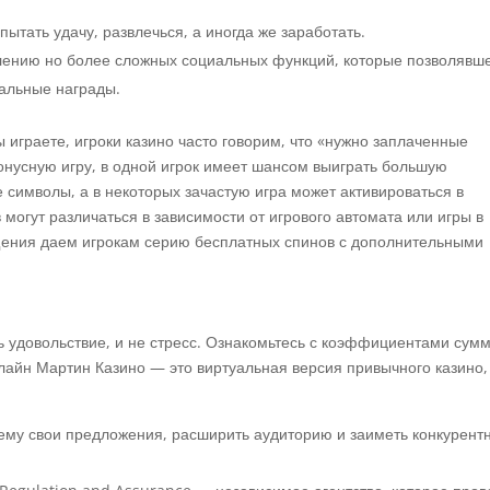
пытать удачу, развлечься, а иногда же заработать.
влению но более сложных социальных функций, которые позволявш
уальные награды.
ы играете, игроки казино часто говорим, что «нужно заплаченные
бонусную игру, в одной игрок имеет шансом выиграть большую
 символы, а в некоторых зачастую игра может активироваться в
могут различаться в зависимости от игрового автомата или игры в
щения даем игрокам серию бесплатных спинов с дополнительными
ь удовольствие, и не стресс. Ознакомьтесь с коэффициентами сум
нлайн Мартин Казино — это виртуальная версия привычного казино,
ему свои предложения, расширить аудиторию и заиметь конкурент