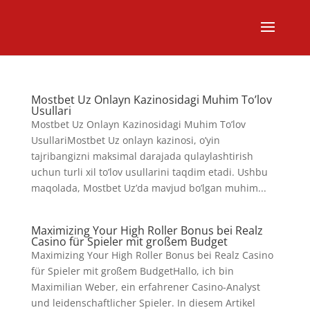
Mostbet Uz Onlayn Kazinosidagi Muhim To’lov
Usullari
Mostbet Uz Onlayn Kazinosidagi Muhim To’lov
UsullariMostbet Uz onlayn kazinosi, o’yin
tajribangizni maksimal darajada qulaylashtirish
uchun turli xil to’lov usullarini taqdim etadi. Ushbu
maqolada, Mostbet Uz’da mavjud bo’lgan muhim...
Maximizing Your High Roller Bonus bei Realz
Casino für Spieler mit großem Budget
Maximizing Your High Roller Bonus bei Realz Casino
für Spieler mit großem BudgetHallo, ich bin
Maximilian Weber, ein erfahrener Casino-Analyst
und leidenschaftlicher Spieler. In diesem Artikel